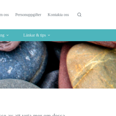
m oss
Personuppgifter
Kontakta oss
ing
Länkar & tips
sse av att veta mer om dessa