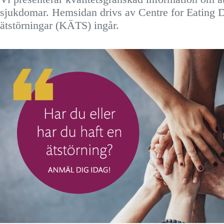
sjukdomar. Hemsidan drivs av Centre for Eating D
ätstörningar (KÄTS) ingår.