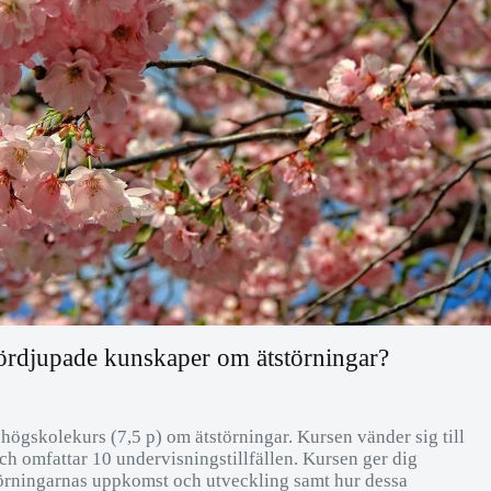
fördjupade kunskaper om ätstörningar?
gskolekurs (7,5 p) om ätstörningar. Kursen vänder sig till
ch omfattar 10 undervisningstillfällen. Kursen ger dig
störningarnas uppkomst och utveckling samt hur dessa