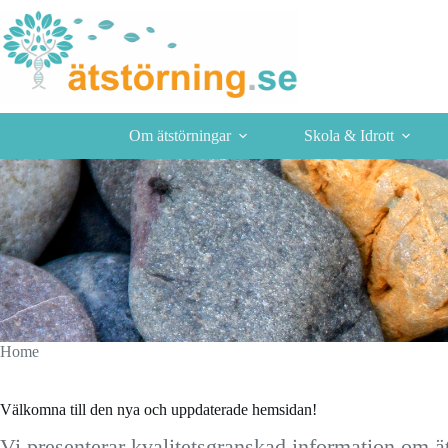
Skip
to
content
Om ätstörningar
Skola & Idrott
Home
Välkomna till den nya och uppdaterade hemsidan!
Vi presenterar kvalitetsgranskad information om ä