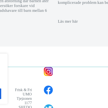
en ätstörning där barnen äter
komplicerade problem kan bed
dersöker forskare vid
adshavare till barn mellan 6
Läs mer här
Frisk & Fri
UMO
Tjejzonen
1177
SHEDO