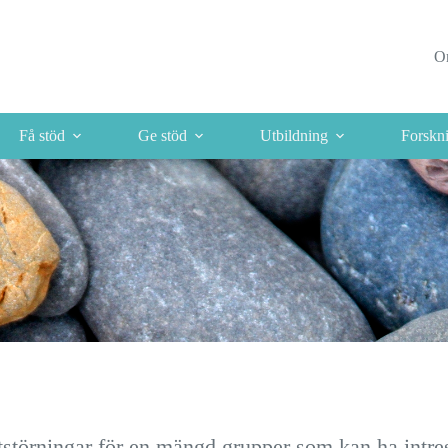
O
Få stöd
Ge stöd
Utbildning
Forskn
tstörningar för en mängd grupper som kan ha intre