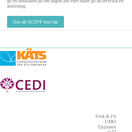
ge en indikation på om någon har eller håller på att utveckla en
ätstörning.
Gör ett SCOFF test här
Frisk & Fri
UMO
Tjejzonen