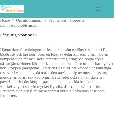
Skip
to
content
Home
Om ätstörningar
Vad händer i kroppen?
Långvarig problematik
Långvarig problematik
Hjärtat drar så småningom också ner på takten vilket resulterar i lågt
blodtryck och låg puls. Som en följd av detta och som ytterligare en
kompensation får man störd temperaturreglering och börjar frysa
nästan jämt. Huden blir uttorkad och man kan få en tunn behåring över
hela kroppen (lanugohår). Efter en tids svält har kroppen absolut inga
reserver kvar att ta av, då måste den använda sig av muskelmassan;
musklerna börjar sakta förtvina. Detta leder också till att skelettet
påverkas och i det långa loppet kan man utveckla benskörhet.
Muskelsvaghet ses vid mycket låg vikt, då man också ser nedsatta.
Eftersom man också får mensbortfall vid svält påverkas dessutom
fertiliteten.