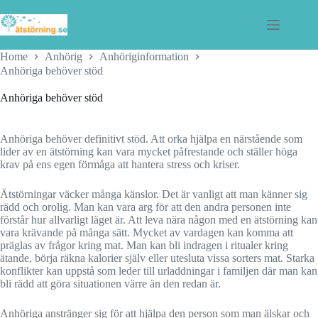
Skip
to
content
Home
Anhörig
Anhöriginformation
Anhöriga behöver stöd
Anhöriga behöver stöd
Anhöriga behöver definitivt stöd. Att orka hjälpa en närstående som
lider av en ätstörning kan vara mycket påfrestande och ställer höga
krav på ens egen förmåga att hantera stress och kriser.
Ätstörningar väcker många känslor. Det är vanligt att man känner sig
rädd och orolig. Man kan vara arg för att den andra personen inte
förstår hur allvarligt läget är. Att leva nära någon med en ätstörning kan
vara krävande på många sätt. Mycket av vardagen kan komma att
präglas av frågor kring mat. Man kan bli indragen i ritualer kring
ätande, börja räkna kalorier själv eller utesluta vissa sorters mat. Starka
konflikter kan uppstå som leder till urladdningar i familjen där man kan
bli rädd att göra situationen värre än den redan är.
Anhöriga anstränger sig för att hjälpa den person som man älskar och