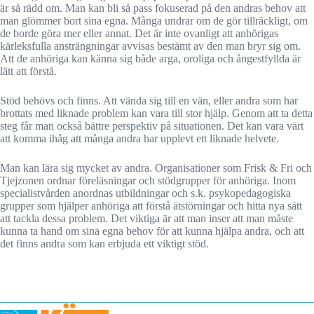
är så rädd om. Man kan bli så pass fokuserad på den andras behov att
man glömmer bort sina egna. Många undrar om de gör tillräckligt, om
de borde göra mer eller annat. Det är inte ovanligt att anhörigas
kärleksfulla ansträngningar avvisas bestämt av den man bryr sig om.
Att de anhöriga kan känna sig både arga, oroliga och ångestfyllda är
lätt att förstå.
Stöd behövs och finns. Att vända sig till en vän, eller andra som har
brottats med liknade problem kan vara till stor hjälp. Genom att ta detta
steg får man också bättre perspektiv på situationen. Det kan vara värt
att komma ihåg att många andra har upplevt ett liknade helvete.
Man kan lära sig mycket av andra. Organisationer som Frisk & Fri och
Tjejzonen ordnar föreläsningar och stödgrupper för anhöriga. Inom
specialistvården anordnas utbildningar och s.k. psykopedagogiska
grupper som hjälper anhöriga att förstå ätstörningar och hitta nya sätt
att tackla dessa problem. Det viktiga är att man inser att man måste
kunna ta hand om sina egna behov för att kunna hjälpa andra, och att
det finns andra som kan erbjuda ett viktigt stöd.