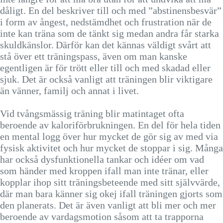
dåligt. En del beskriver till och med ”abstinensbesvär”
i form av ångest, nedstämdhet och frustration när de
inte kan träna som de tänkt sig medan andra får starka
skuldkänslor. Därför kan det kännas väldigt svårt att
stå över ett träningspass, även om man kanske
egentligen är för trött eller till och med skadad eller
sjuk. Det är också vanligt att träningen blir viktigare
än vänner, familj och annat i livet.
Vid tvångsmässig träning blir matintaget ofta
beroende av kaloriförbrukningen. En del för hela tiden
en mental logg över hur mycket de gör sig av med via
fysisk aktivitet och hur mycket de stoppar i sig. Många
har också dysfunktionella tankar och idéer om vad
som händer med kroppen ifall man inte tränar, eller
kopplar ihop sitt träningsbeteende med sitt självvärde,
där man bara känner sig okej ifall träningen gjorts som
den planerats. Det är även vanligt att bli mer och mer
beroende av vardagsmotion såsom att ta trapporna