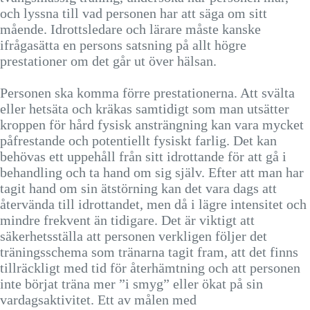
och lyssna till vad personen har att säga om sitt
mående. Idrottsledare och lärare måste kanske
ifrågasätta en persons satsning på allt högre
prestationer om det går ut över hälsan.
Personen ska komma förre prestationerna. Att svälta
eller hetsäta och kräkas samtidigt som man utsätter
kroppen för hård fysisk ansträngning kan vara mycket
påfrestande och potentiellt fysiskt farlig. Det kan
behövas ett uppehåll från sitt idrottande för att gå i
behandling och ta hand om sig själv. Efter att man har
tagit hand om sin ätstörning kan det vara dags att
återvända till idrottandet, men då i lägre intensitet och
mindre frekvent än tidigare. Det är viktigt att
säkerhetsställa att personen verkligen följer det
träningsschema som tränarna tagit fram, att det finns
tillräckligt med tid för återhämtning och att personen
inte börjat träna mer ”i smyg” eller ökat på sin
vardagsaktivitet. Ett av målen med