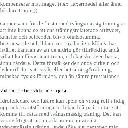
kompenserar matintaget (t.ex. laxermedel eller ännu
hårdare träning).
Gemensamt för de flesta med tvångsmässig träning är
att inte kunna se att ens träningsrelaterade attityder,
känslor och beteenden blivit ohälsosamma,
begränsande och ibland rent av farliga. Många har
istället känslan av att de aldrig gör tillräckligt ändå
vilket kan få vissa att träna, och kanske även banta,
ännu hårdare. Detta förstärker den onda cirkeln och
leder till fortsatt svält eller hetsätning/kräkning,
minskad fysisk förmåga, och än sämre prestationer.
Vad idrottsledare och lärare kan göra
Idrottsledare och lärare kan spela en viktig roll i tidig
upptäckt av ätstörningar och kan hjälpa idrottare att
komma till rätta med tvångsmässig träning. Det kan
vara viktigt att uppmärksamma misstänkt
tvångsmässig träning, undersöka hur personen mår,