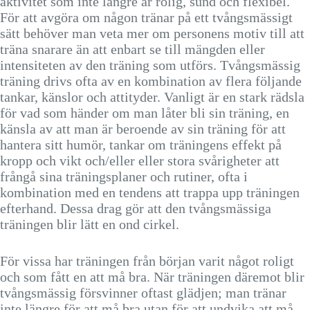
aktivitet som inte längre är rolig, sund och flexibel.
För att avgöra om någon tränar på ett tvångsmässigt
sätt behöver man veta mer om personens motiv till att
träna snarare än att enbart se till mängden eller
intensiteten av den träning som utförs. Tvångsmässig
träning drivs ofta av en kombination av flera följande
tankar, känslor och attityder. Vanligt är en stark rädsla
för vad som händer om man låter bli sin träning, en
känsla av att man är beroende av sin träning för att
hantera sitt humör, tankar om träningens effekt på
kropp och vikt och/eller eller stora svårigheter att
frångå sina träningsplaner och rutiner, ofta i
kombination med en tendens att trappa upp träningen
efterhand. Dessa drag gör att den tvångsmässiga
träningen blir lätt en ond cirkel.
För vissa har träningen från början varit något roligt
och som fått en att må bra. När träningen däremot blir
tvångsmässig försvinner oftast glädjen; man tränar
inte längre för att må bra utan för att undvika att må