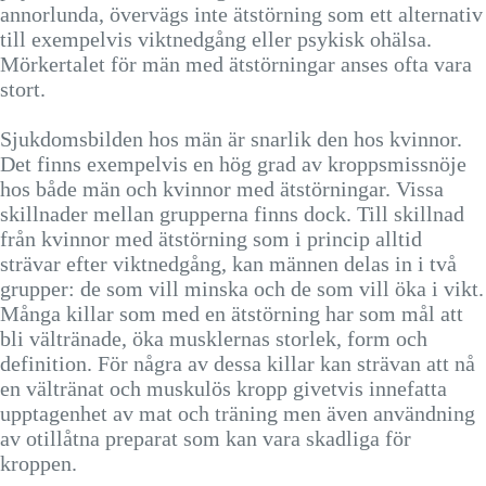
annorlunda, övervägs inte ätstörning som ett alternativ
till exempelvis viktnedgång eller psykisk ohälsa.
Mörkertalet för män med ätstörningar anses ofta vara
stort.
Sjukdomsbilden hos män är snarlik den hos kvinnor.
Det finns exempelvis en hög grad av kroppsmissnöje
hos både män och kvinnor med ätstörningar. Vissa
skillnader mellan grupperna finns dock. Till skillnad
från kvinnor med ätstörning som i princip alltid
strävar efter viktnedgång, kan männen delas in i två
grupper: de som vill minska och de som vill öka i vikt.
Många killar som med en ätstörning har som mål att
bli vältränade, öka musklernas storlek, form och
definition. För några av dessa killar kan strävan att nå
en vältränat och muskulös kropp givetvis innefatta
upptagenhet av mat och träning men även användning
av otillåtna preparat som kan vara skadliga för
kroppen.