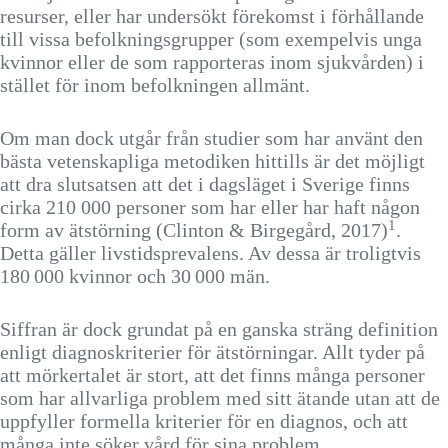
resurser, eller har undersökt förekomst i förhållande
till vissa befolkningsgrupper (som exempelvis unga
kvinnor eller de som rapporteras inom sjukvården) i
stället för inom befolkningen allmänt.
Om man dock utgår från studier som har använt den
bästa vetenskapliga metodiken hittills är det möjligt
att dra slutsatsen att det i dagsläget i Sverige finns
cirka 210 000 personer som har eller har haft någon
1
form av ätstörning (Clinton & Birgegård, 2017)
.
Detta gäller livstidsprevalens. Av dessa är troligtvis
180 000 kvinnor och 30 000 män.
Siffran är dock grundat på en ganska sträng definition
enligt diagnoskriterier för ätstörningar. Allt tyder på
att mörkertalet är stort, att det finns många personer
som har allvarliga problem med sitt ätande utan att de
uppfyller formella kriterier för en diagnos, och att
många inte söker vård för sina problem.