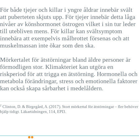
För både tjejer och killar i yngre åldrar innebär svält
att puberteten skjuts upp. För tjejer innebär detta låga
nivåer av könshormonet östrogen vilket i sin tur leder
till utebliven mens. För killar kan svältsymptom
innebära att exempelvis målbrottet försenas och att
muskelmassan inte ökar som den ska.
Mörkertalet för ätstörningar bland äldre personer är
förmodligen stor. Klimakteriet kan utgöra en
riskperiod för att trigga en ätstörning. Hormonella och
metabola förändringar, stress och emotionella faktorer
kan också skapa sårbarhet i medelåldern.
1
Clinton, D. & Birgegård, A. (2017). Stort mörkertal för ätstörningar – fler behöver
hjälp tidigt. Läkartidningen, 114, EPI3.