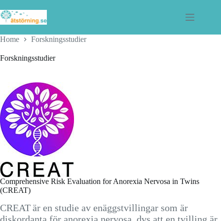
Skip
to
content
Home
Forskningsstudier
Forskningsstudier
Comprehensive Risk Evaluation for Anorexia Nervosa in Twins
(CREAT)
CREAT är en studie av enäggstvillingar som är
diskordanta för anorexia nervosa, dvs att en tvilling är