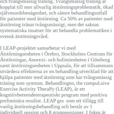
och tvångsmässig träning. Tvångsmässig träning är
kopplat till mer allvarlig ätstörningsproblematik, ökad
självmordsbenägenhet, och sämre behandlingsutfall
för patienter med ätstörning. Ca 50% av patienter med
ätstörning tränar tvångsmässigt, men det saknas
systematiska insatser för att behandla problematiken i
svensk ätstörningsvård.
I LEAP-projektet samarbetar vi med
Ätstörningsenheten i Örebro, Stockholms Centrum för
Ätstörningar, Anorexi- och bulimienheten i Göteborg
samt ätstörningsenheten i Uppsala, för att tillsammans
utvärdera effekterna av en behandling utvecklad för att
hjälpa patienter med ätstörning som har tvångsmässig
träning som symtom. Behandlingen, the compuLsive
Exercise Activity TheraPy (LEAP), är ett
kognitivbeteendeterapeutiskt program med positiva
preliminära resultat. LEAP ges som ett tillägg till
vanlig ätstörningsbehandling och består av 1
individuell session och 8 gruppsessioner. I fokus är