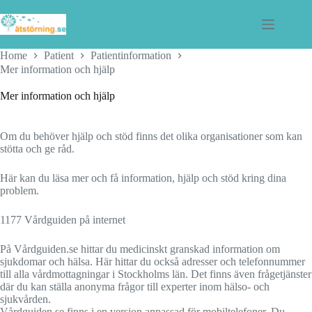
Skip
to
content
Home
Patient
Patientinformation
Mer information och hjälp
Mer information och hjälp
Om du behöver hjälp och stöd finns det olika organisationer som kan
stötta och ge råd.
Här kan du läsa mer och få information, hjälp och stöd kring dina
problem.
1177 Vårdguiden på internet
På Vårdguiden.se hittar du medicinskt granskad information om
sjukdomar och hälsa. Här hittar du också adresser och telefonnummer
till alla vårdmottagningar i Stockholms län. Det finns även frågetjänster
där du kan ställa anonyma frågor till experter inom hälso- och
sjukvården.
Vårdguiden.se finns i en version anpassad för mobiltelefoner. Du