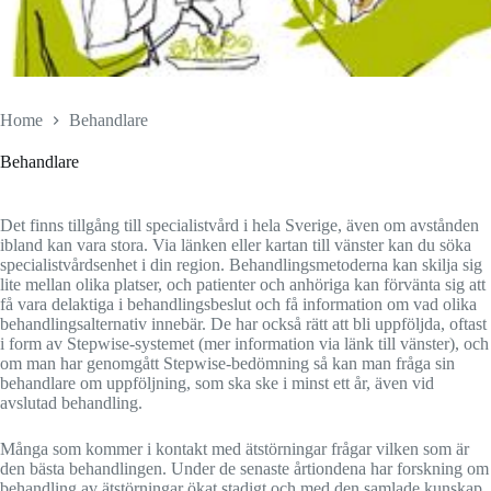
Home
Behandlare
Behandlare
Det finns tillgång till specialistvård i hela Sverige, även om avstånden
ibland kan vara stora. Via länken eller kartan till vänster kan du söka
specialistvårdsenhet i din region. Behandlingsmetoderna kan skilja sig
lite mellan olika platser, och patienter och anhöriga kan förvänta sig att
få vara delaktiga i behandlingsbeslut och få information om vad olika
behandlingsalternativ innebär. De har också rätt att bli uppföljda, oftast
i form av Stepwise-systemet (mer information via länk till vänster), och
om man har genomgått Stepwise-bedömning så kan man fråga sin
behandlare om uppföljning, som ska ske i minst ett år, även vid
avslutad behandling.
Många som kommer i kontakt med ätstörningar frågar vilken som är
den bästa behandlingen. Under de senaste årtiondena har forskning om
behandling av ätstörningar ökat stadigt och med den samlade kunskap